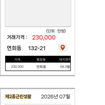
​(단위 : 만원)
230,000
​거래가격 :
연희동
132-21
가격
행정동
대지면적
230,000
연희동
58.3평
2026년 07월
제2종근린생활