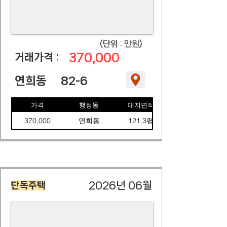
​(단위 : 만원)
370,000
​거래가격 :
연희동
82-6
가격
행정동
대지면적
370,000
연희동
121.3평
2026년 06월
단독주택