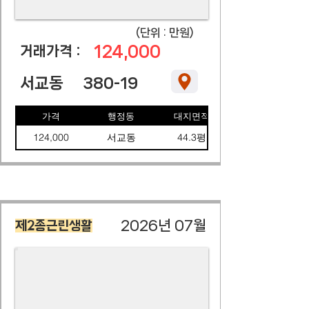
​(단위 : 만원)
124,000
​거래가격 :
서교동
380-19
가격
행정동
대지면적
124,000
서교동
44.3평
2026년 07월
제2종근린생활