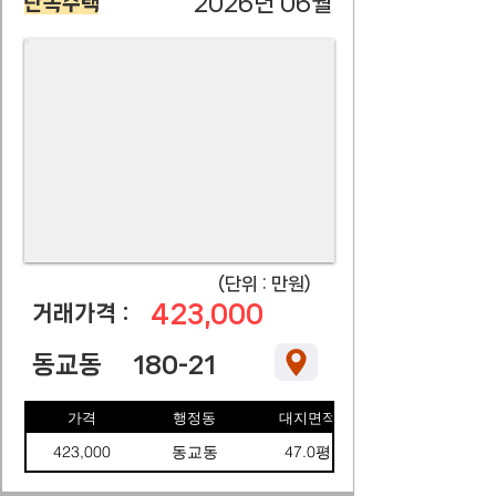
2026년 06월
단독주택
​(단위 : 만원)
423,000
​거래가격 :
동교동
180-21
가격
행정동
대지면적
423,000
동교동
47.0평