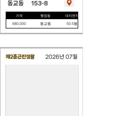
동교동
153-8
가격
행정동
대지면적
680,000
동교동
50.5평
2026년 07월
제2종근린생활