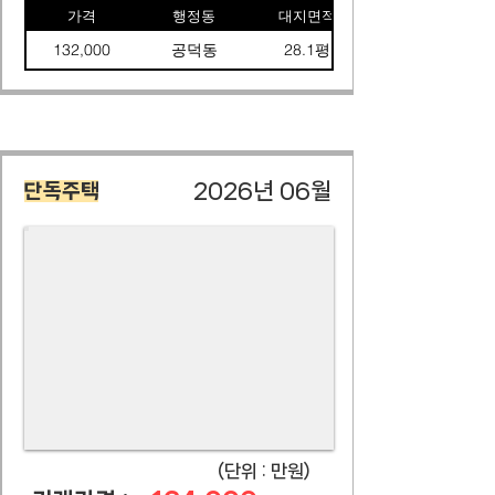
가격
행정동
대지면적
132,000
공덕동
28.1평
2026년 06월
단독주택
​(단위 : 만원)