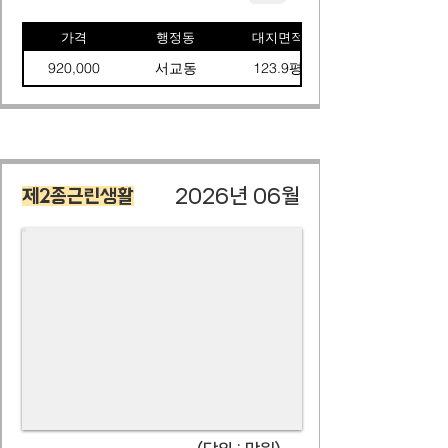
가격
행정동
대지면적
920,000
서교동
123.9평
2026년 06월
제2종근린생활