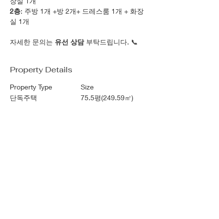
장실 1개
2층
: 주방 1개 +방 2개+ 드레스룸 1개 + 화장
실 1개 
자세한 문의는 
유선 상담
 부탁드립니다. 📞
Property Details
Property Type
Size
단독주택
75.5평(249.59㎡)
Bedrooms
Bathrooms
8
4
Year Built
Floors
지하1층~지상2층
1972년
Property Location
대한민국 서울특별시 서대문구 연희동 92-25