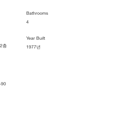
Bathrooms
4
Year Built
2층
1977년
90