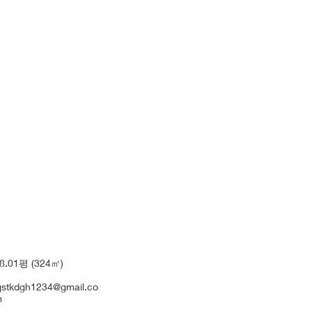
8.01평 (324㎡)
jstkdgh1234@gmail.co
m