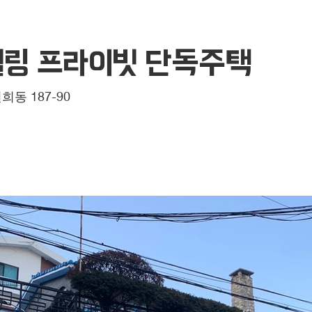
링 프라이빗 단독주택
동 187-90