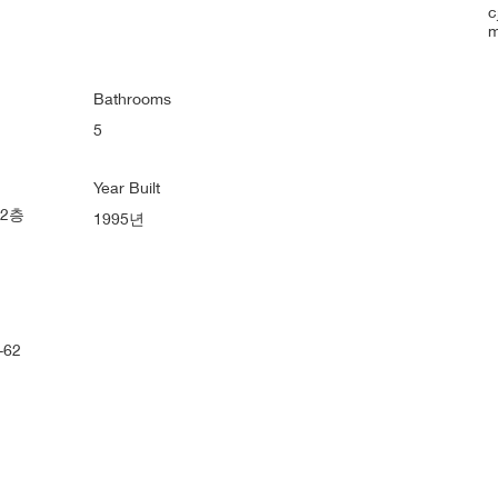
c
Bathrooms
5
Year Built
2층
1995년
62