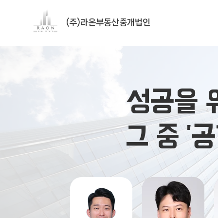
(주)라온부동산중개법인
성공을 
​그 중 