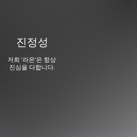
진정성
저희 '라온'은 항상
진심을 ​다합니다.